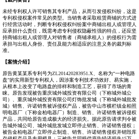
未经专利权人许可销售其专利产品，从而引发侵权纠纷，这是
专利权侵权案件常见的类型。当销售者采取租赁商铺的方式进
行经营活动时，判断专利权侵权纠纷案中商铺出租人或管理人
应承担什么责任，既需考虑专利侵权隐蔽性强的特点，还应坚
持商铺出租人或管理人对销售者（商铺承租人）的侵权行为需
承担与出租人身份、责任及能力相适应的注意义务的裁判标
准。
【案情介绍】
原告黄某某系专利号为ZL201420283951.X、名称为“一种电路
盘”的实用新型专利权人，因涉案专利技术功效好、易实施，
从根本上改变了电路盘的排样和制造工艺，获得了市场的青
睐。原告发现被告重庆城外城投资有限公司（下称城外城公
司）、重庆城外城投资有限公司灯饰批发城（下称城外城批发
城）销售、许诺销售被诉侵权产品，被告中山市横栏镇金柏照
明电器厂（下称金柏电器厂）制造、销售、许诺销售被诉侵权
产品，共同给原告造成极大的经济损失。据此原告请求判令被
告城外城公司、城外城批发城立即停止销售、许诺销售侵权；
被告金柏电器厂立即停止制造、销售、许诺销售侵权并销毁库
存侵权产品及专用模具；三被告共同赔偿原告经济损失15万