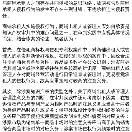
与商铺承租人之间存在共同侵权的意思联络，故两被告对商铺
承租人侵权行为的发生不存在主观过错，不需承担连带侵权责
任。
商铺承租人实施侵权行为，商铺出租人或管理人应如何承责是
知识产权审判中的难点问题之一，在审判实践中应视具体情况
而定。结合该案的论述，笔者认为：
首先，在侵犯商标权与侵犯专利权案件中，对商铺出租人或管
理人的承责判断恰好相反。在侵犯商标权的案件中，因经合法
注册的商标具备显著性，容易被多数社会公众识别，涉案商标
尤其是知名或驰名商标往往具备较高的辨识度，商铺出租人或
管理人在对商铺经营活动进行日常巡查或管理时，更易察觉承
租人的侵权行为，故其应承担相对较高的注意义务。
其次，除涉案知识产权的类型之外，关于商铺出租人或管理人
合理注意义务的判断，在审判实践中还可考虑以下因素，在被
诉侵权产品与专利产品为相同产品时的注意义务应当高于两者
为类似产品时的对应义务；侵犯外观设计专利权纠纷案的注意
义务应当高于侵犯实用新型或发明专利权纠纷案的对应义务；
涉案市场为销售单一商品市场时的注意义务应当高于其为销售
综合商品市场时的对应义务；涉案市场侵权行为频繁时的注意