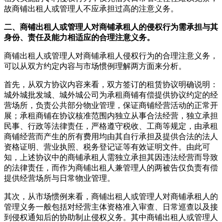
故商铺出租人或管理人不应承担过高的注意义务。
二、商铺出租人或管理人对商铺承租人的侵权行为需承担与其
身份、责任及能力相适应的合理注意义务。
商铺出租人或管理人对商铺承租人侵权行为的合理注意义务，
可以从双方约定内容与市场惯例理解两方面来分析。
首先，从双方协议内容来看，双方签订的租赁协议明确说明：
城外城批发城、城外城公司为承租商铺有偿提供协议约定的经
营场所，负责公共部分物业管理，保证商铺经营活动的正常开
展；承租商铺在协议核准范围内独立从事合法经营，独立承担
民事、行政等法律责任，严格遵守税收、工商等规定，由承租
商铺经营而产生的所有费用均由其自行承担及提供合法的法人
资格证明、营业执照、税务登记证等有效证明文件。由此可
知，上述协议中的商铺承租人需独立承担其因违法经营而导致
的法律责任，而作为商铺出租人兼管理人的两被告仅负责有偿
提供经营场所与日常物业管理。
其次，从市场惯例来看，商铺出租人或管理人对商铺承租人的
管理义务一般包括对经营主体资格准入审查、日常巡查以及接
到侵权通知后的协助制止侵权义务。其中商铺出租人或管理人