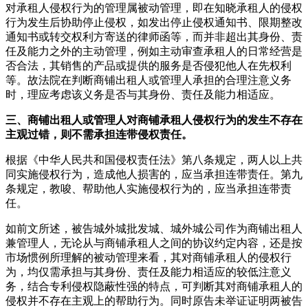
对承租人侵权行为的管理属被动管理，即在知晓承租人的侵权
行为发生后协助停止侵权，如发出停止侵权通知书、限期整改
通知书或转交权利方寄送的律师函等，而并非超出其身份、责
任及能力之外的主动管理，例如主动审查承租人的日常经营是
否合法，其销售的产品或提供的服务是否侵犯他人在先权利
等。故法院在判断商铺出租人或管理人承担的合理注意义务
时，理应考虑该义务是否与其身份、责任及能力相适应。
三、商铺出租人或管理人对商铺承租人侵权行为的发生不存在
主观过错，则不需承担连带侵权责任。
根据《中华人民共和国侵权责任法》第八条规定，两人以上共
同实施侵权行为，造成他人损害的，应当承担连带责任。第九
条规定，教唆、帮助他人实施侵权行为的，应当承担连带责
任。
如前文所述，被告城外城批发城、城外城公司作为商铺出租人
兼管理人，无论从与商铺承租人之间的协议约定内容，还是按
市场惯例所理解的被动管理来看，其对商铺承租人的侵权行
为，均仅需承担与其身份、责任及能力相适应的较低注意义
务，结合专利侵权隐蔽性强的特点，可判断其对商铺承租人的
侵权并不存在主观上的帮助行为。同时原告未举证证明两被告