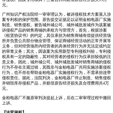
元。
广州知识产权法院经一审审理认为，被诉侵权技术方案落入涉
案专利权的保护范围。原告提交证据足以证明金柏电器厂实施
制造、销售侵权。被告城外城公司、城外城批发城作为该案被
诉侵权产品的销售商铺的承租方与管理方，首先，根据涉案
《租赁协议书》的约定，其仅承担为销售商铺有偿提供经营场
所并负责公共部分物业管理、保证商铺经营活动的正常开展等
义务，但对经营场所内经营者的具体经营行为并无法定或约定
的审查义务；其次，因该案为实用新型专利侵权纠纷，专利侵
权具有一定的隐蔽性，其对经营者的侵权行为仅承担较低的注
意义务。因此，城外城公司、城外城批发城对销售商铺的侵权
行为不存在主观过错，其既非与金柏电器厂共同实施涉案侵权
行为，也不存在帮助金柏电器厂实施侵权行为，不需承担连带
侵权责任。据此，法院判决，金柏电器厂停止制造、销售侵权
并销毁库存侵权产品，并赔偿原告经济损失及合理费用共4万
元。
金柏电器厂不服原审判决提起上诉，后在二审审理过程中撤回
上诉。
【法官评析】