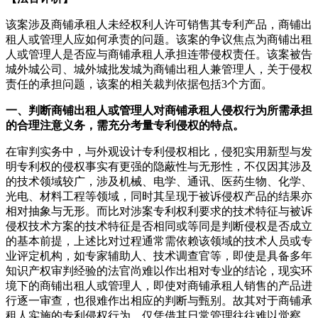
该案涉及商铺承租人未经权利人许可销售其专利产品，商铺出
租人或管理人应如何承责的问题。该案的争议焦点为商铺出租
人或管理人是否应与商铺承租人承担连带侵权责任。该案被告
城外城公司、城外城批发城为商铺出租人兼管理人，关于侵权
责任的承担问题，该案的相关裁判依据包括3个方面。
一、判断商铺出租人或管理人对商铺承租人侵权行为所需承担
的合理注意义务，需充分考量专利侵权的特点。
在审判实务中，与外观设计专利侵权相比，侵犯实用新型与发
明专利权的侵权事实有更强的隐蔽性与无形性，不仅因其涉及
的技术领域较广，涉及机械、电学、通讯、医药生物、化学、
光电、材料工程等领域，同时其呈现于被诉侵权产品的结果亦
相对抽象与无形。而比对涉案专利权利要求的技术特征与被诉
侵权技术方案的技术特征是否相同或等同是判断侵权是否成立
的基本前提，上述比对过程通常需依赖该领域的技术人员或专
业评定机构，如专家辅助人、技术调查官等，即使是具备多年
知识产权审判经验的法官尚难以作出相对专业的结论，现实环
境下的商铺出租人或管理人，即使对商铺承租人销售的产品进
行逐一审查，也很难作出相应的判断与甄别。故其对于商铺承
租人实施的专利侵权行为，仅凭借其日常管理往往难以觉察，