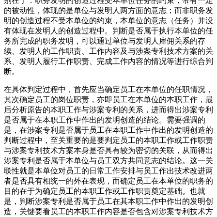
别在于：职务发明的创造过程受本单位任务的约束，带有一定
的被动性，体现的是单位与发明人两方面的意志；而非职务发
明的创造过程不受本单位的约束，本单位的意志（任务）并没
有体现在发明人的创造过程中。判断是否属于执行本单位的任
务所完成的职务发明，可以通过单位与发明人雇佣关系的存
续、发明人的工作职责、工作内容及与涉案专利技术方案的关
系、发明人履行工作职责、完成工作内容的情况等进行综合判
断。
在具体判定过程中，首先应当确定员工在本单位的任职情况，
其次确定员工的岗位职责，亦即员工在本单位的本职工作，最
后分析原告的本职工作与涉案专利的关系，进而得出涉案专利
是否属于在本职工作中作出的发明创造的结论。需要强调的
是，在涉案专利是否属于员工在本职工作中作出的发明创造的
判断过程中，至关重要的是要判定员工的本职工作或工作职责
与涉案专利技术方案本身是否具有较为密切的关联，从而得出
涉案专利是否属于本单位与员工双方共同意志的结论。这一关
联性就是本单位对员工的日常工作安排与员工作出技术改进两
者是否具有相统一的外在表现，而确定员工在本单位的职务的
目的在于为确定员工的本职工作或工作职责奠定基础。也就
是，判断涉案专利是否属于员工在其本职工作中作出的发明创
造，关键要看员工的本职工作内容是否包含对涉案专利技术方