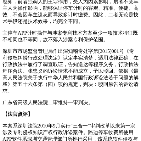
感知，前者强调人的主导作用，受人为因素影响，后者不受车
主人为操作影响，能够保证停车计时的客观、精准、便捷、高
效，不会因车主遗忘而导致多计时缴费。因此，二者无论是技
术手段还是技术效果，均完全不同。
宜停车APP计时操作与涉案专利技术方案至少一项技术特征既
不相同也不等同，故不落入涉案专利保护范围。
深圳市市场监督管理局作出深知稽专处字第[2015]001号《专
利侵权纠纷行政处理决定》认定事实清楚，适用法律正确，在
行政执法中履行了调查取证，告知送达等程序义务，行政执法
程序合法。张忠义的诉讼请求不能成立，予以驳回。依据《最
高人民法院关于执行中华人民共和国行政诉讼法若干问题的解
释》第五十六条第（四）项的规定，判决：驳回原告的诉讼请
求。
广东省高级人民法院二审维持一审判决。
【法官点评】
本案系深圳法院2010年9月实行"三合一"审判改革以来第一宗
涉及专利侵权知识产权行政诉讼案件。路边停车收费所使用
APP软件系深圳交通管理部门所推行采用，该系统软件侵权与