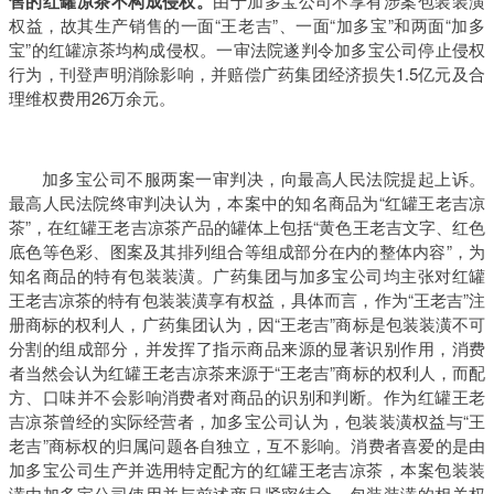
售的红罐凉茶不构成侵权。
由于加多宝公司不享有涉案包装装潢
权益，故其生产销售的一面“王老吉”、一面“加多宝”和两面“加多
宝”的红罐凉茶均构成侵权。一审法院遂判令加多宝公司停止侵权
行为，刊登声明消除影响，并赔偿广药集团经济损失1.5亿元及合
理维权费用26万余元。
加多宝公司不服两案一审判决，向最高人民法院提起上诉。
最高人民法院终审判决认为，本案中的知名商品为“红罐王老吉凉
茶”，在红罐王老吉凉茶产品的罐体上包括“黄色王老吉文字、红色
底色等色彩、图案及其排列组合等组成部分在内的整体内容”，为
知名商品的特有包装装潢。广药集团与加多宝公司均主张对红罐
王老吉凉茶的特有包装装潢享有权益，具体而言，作为“王老吉”注
册商标的权利人，广药集团认为，因“王老吉”商标是包装装潢不可
分割的组成部分，并发挥了指示商品来源的显著识别作用，消费
者当然会认为红罐王老吉凉茶来源于“王老吉”商标的权利人，而配
方、口味并不会影响消费者对商品的识别和判断。作为红罐王老
吉凉茶曾经的实际经营者，加多宝公司认为，包装装潢权益与“王
老吉”商标权的归属问题各自独立，互不影响。消费者喜爱的是由
加多宝公司生产并选用特定配方的红罐王老吉凉茶，本案包装装
潢由加多宝公司使用并与前述商品紧密结合，包装装潢的相关权