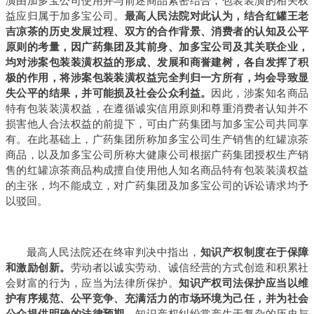
益应归属于加多宝公司。
最高人民法院对此认为，结合红罐王老
吉凉茶的历史发展过程、双方的合作背景、消费者的认知及公平
原则的考量，因广药集团及其前身、加多宝公司及其关联企业，
均对涉案包装装潢权益的形成、发展和商誉建树，各自发挥了积
极的作用，将涉案包装装潢权益完全判归一方所有，均会导致显
失公平的结果，并可能损及社会公众利益。
因此，涉案知名商品
特有包装装潢权益，在遵循诚实信用原则和尊重消费者认知并不
损害他人合法权益的前提下，可由广药集团与加多宝公司共同享
有。在此基础上，广药集团所称加多宝公司生产销售的红罐凉茶
商品，以及加多宝公司所称大健康公司根据广药集团授权生产销
售的红罐凉茶商品构成擅自使用他人知名商品特有包装装潢权益
的主张，均不能成立，对广药集团及加多宝公司的诉讼请求均予
以驳回。
最高人民法院还在终审判决中指出，
知识产权制度在于保障
和激励创新。
劳动者以诚实劳动、诚信经营的方式创造和积累社
会财富的行为，应当为法律所保护。
知识产权司法保护应当以维
护有序规范、公平竞争、充满活力的市场环境为己任，并为社会
公众提供明确的法律预期。
知识产权纠纷常产生于复杂的历史与