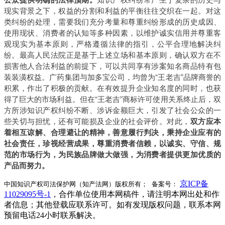
现实背景之下，权益的分割和利益的平衡往往交织在一起。对这
类纠纷的处理，需要我们充分考量和尊重纠纷形成的历史成因、
使用现状、消费者的认知等多种因素，以维护诚实信用并尊重客
观现实为基本原则，严格遵循法律的指引，公平合理地解决纠
纷。最高人民法院正是基于上述立场和基本原则，确认双方在不
损害他人合法利益的前提下，可以共同享有涉案知名商品特有包
装装潢权益。广药集团与加多宝公司，均曾为“王老吉”品牌商誉的
积累，作出了积极的贡献。在有效提升企业知名度的同时，也获
得了巨大的市场利益。但在“王老吉”商标许可使用关系终止后，双
方所涉知识产权纠纷不断、涉诉金额巨大，引发了社会公众的一
些关切与担忧，还有可能损及企业的社会评价。对此，
双方应本
着相互谅解、合理避让的精神，善意履行判决，秉持企业应有的
社会责任，珍视经营成果，尊重消费者信赖，以诚实、守信、规
范的市场行为，为民族品牌做大做强，为消费者提供更加优质的
产品而努力。
京ICP备
中国知识产权司法保护网（知产法网）版权所有； 备案号：
11029095号-1
，合作单位使用本网稿件，请注明本网出处和作
者信息；其他登载应联系许可。如有发现版权问题，联系本网
预留电话24小时联系解决。