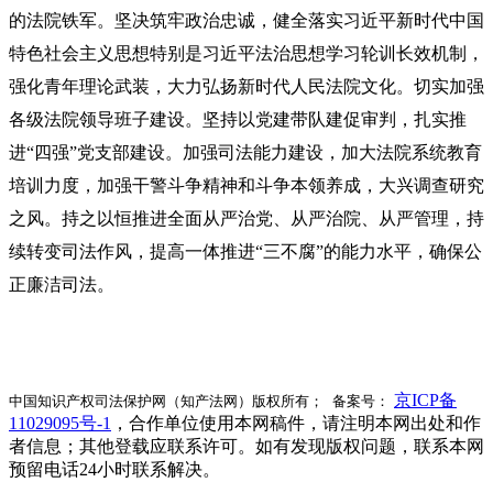
的法院铁军。坚决筑牢政治忠诚，健全落实
习近平
新时代中国
特色社会主义思想特别是
习近平
法治思想学习轮训长效机制，
强化青年理论武装，大力弘扬新时代人民法院文化。切实加强
各级法院领导班子建设。坚持以党建带队建促审判，扎实推
进“四强”党支部建设。加强司法能力建设，加大法院系统教育
培训力度，加强干警斗争精神和斗争本领养成，大兴调查研究
之风。持之以恒推进全面从严治党、从严治院、从严管理，持
续转变司法作风，提高一体推进“三不腐”的能力水平，确保公
正廉洁司法。
京ICP备
中国知识产权司法保护网（知产法网）版权所有； 备案号：
11029095号-1
，合作单位使用本网稿件，请注明本网出处和作
者信息；其他登载应联系许可。如有发现版权问题，联系本网
预留电话24小时联系解决。