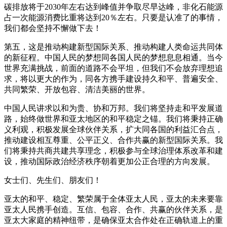
碳排放将于2030年左右达到峰值并争取尽早达峰，非化石能源
占一次能源消费比重将达到20％左右。只要是认准了的事情，
我们都会坚持不懈做下去！
第五，这是推动构建新型国际关系、推动构建人类命运共同体
的新征程。中国人民的梦想同各国人民的梦想息息相通。当今
世界充满挑战，前面的道路不会平坦，但我们不会放弃理想追
求，将以更大的作为，同各方携手建设持久和平、普遍安全、
共同繁荣、开放包容、清洁美丽的世界。
中国人民讲求以和为贵、协和万邦。我们将坚持走和平发展道
路，始终做世界和亚太地区的和平稳定之锚。我们将秉持正确
义利观，积极发展全球伙伴关系，扩大同各国的利益汇合点，
推动建设相互尊重、公平正义、合作共赢的新型国际关系。我
们将秉持共商共建共享理念，积极参与全球治理体系改革和建
设，推动国际政治经济秩序朝着更加公正合理的方向发展。
女士们、先生们、朋友们！
亚太的和平、稳定、繁荣属于全体亚太人民，亚太的未来要靠
亚太人民携手创造。互信、包容、合作、共赢的伙伴关系，是
亚太大家庭的精神纽带，是确保亚太合作处在正确轨道上的重