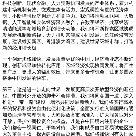
科技创新、现代金融、人力资源协同发展的产业体系，着力构
建市场机制有效、微观主体有活力、宏观调控有度的经济体
制，不断增强经济创新力和竞争力。我们将推动互联网、大数
据、人工智能和实体经济深入融合，在数字经济、共享经济、
清洁能源等领域培育新的增长动能。我们将不断探索区域协调
发展新机制新路径，大力推动京津冀协同发展、长江经济带发
展，建设雄安新区、粤港澳大湾区，建设世界级城市群，打造
新的经济增长极。
一个创新步伐加快、发展质量更优的中国，经济新业态不断涌
现，创新成果加快转化应用，区域经济实现协同发展，将产生
更广泛、更强大的辐射效应，带来更多合作机会，让更多国家
搭乘中国发展的快车。
第三，这是进一步走向世界、发展更高层次开放型经济的新征
程。中国对外开放的脚步不会停滞。我们将同各国一道，深入
推进“一带一路”建设，增添共同发展新动力。我们将实行高水
平的贸易和投资自由化便利化政策，全面实行准入前国民待遇
加负面清单管理制度，大幅度放宽市场准入，扩大服务业对外
开放，保护外商投资合法权益。凡是在中国境内注册的企业，
我们都会一视同仁、平等对待。我们将赋予自由贸易试验区更
大改革自主权，探索建设自由贸易港。我们将加快同有关国家