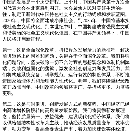
中国的发展是一个历史进程。上个月，中国共产党第十九次全
国代表大会在北京胜利召开。大会聚焦人民对美好生活的向
往，制定了新时代中国特色社会主义的行动纲领和发展蓝图。
2020年，中国将全面建成小康社会。到2035年，中国将基本实
现社会主义现代化。到本世纪中叶，中国将建成富强民主文明
和谐美丽的社会主义现代化强国。在中国共产党领导下，中国
人民将开启新征程。
第一，这是全面深化改革、持续释放发展活力的新征程。解决
前进道路上的困难和问题，关键在于全面深化改革。我们将强
化问题导向，坚决破除一切不合时宜的思想观念和体制机制弊
端，突破利益固化的藩篱，激发全社会创造力和发展活力。我
们将构建系统完备、科学规范、运行有效的制度体系，不断推
进国家治理体系和治理能力现代化。明年，我们将隆重纪念改
革开放40周年。中国改革的领域将更广、举措将更多、力度将
更强。
第二，这是与时俱进、创新发展方式的新征程。中国经济已经
由高速增长阶段转向高质量发展阶段。我们将贯彻新发展理
念，坚持质量第一、效益优先，建设现代化经济体系。我们将
以供给侧结构性改革为主线，推动经济发展质量变革、效率变
革、动力变革，提高全要素生产率，着力加快建设实体经济、