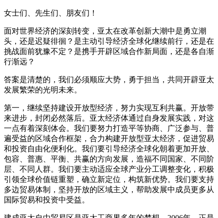
女士们、先生们、朋友们！
面对世界经济的深刻转变，亚太在改革创新大潮中是勇立潮
头，还是迟疑徘徊？是主动引导经济全球化继续前行，还是在
挑战面前犹豫不定？是携手开辟区域合作新局面，还是各自渐
行渐远？
答案是清楚的，我们必须顺应大势，勇于担当，共同开辟亚太
发展繁荣的光明未来。
第一，继续坚持建设开放型经济，努力实现互利共赢。开放带
来进步，封闭必然落后。亚太经济体通过自身发展实践，对这
一点有着深刻体会。我们要努力打造平等协商、广泛参与、普
遍受益的区域合作框架，合力构建开放型亚太经济，促进贸易
和投资自由化便利化。我们要引导经济全球化朝着更加开放、
包容、普惠、平衡、共赢的方向发展，造福不同国家、不同阶
层、不同人群。我们要主动适应全球产业分工调整变化，积极
引领全球价值链重塑，确立新定位，构筑新优势。我们要支持
多边贸易体制，坚持开放的区域主义，帮助发展中成员更多从
国际贸易和投资中受益。
建成亚太自由贸易区是亚太工商界多年的梦想。2006年，正是