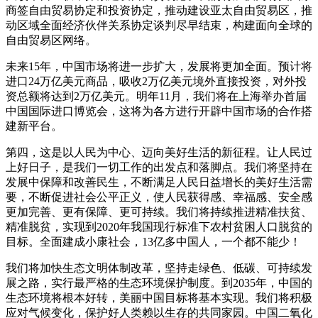
商签自由贸易协定和投资协定，推动建设亚太自由贸易区，推
动区域全面经济伙伴关系协定谈判尽早结束，构建面向全球的
自由贸易区网络。
未来15年，中国市场将进一步扩大，发展将更加全面。预计将
进口24万亿美元商品，吸收2万亿美元境外直接投资，对外投
资总额将达到2万亿美元。明年11月，我们将在上海举办首届
中国国际进口博览会，这将为各方进行开辟中国市场的合作搭
建新平台。
第四，这是以人民为中心、迈向美好生活的新征程。让人民过
上好日子，是我们一切工作的出发点和落脚点。我们将坚持在
发展中保障和改善民生，不断满足人民日益增长的美好生活需
要，不断促进社会公平正义，使人民获得感、幸福感、安全感
更加完善、更有保障、更可持续。我们将持续推进精准扶贫、
精准脱贫，实现到2020年我国现行标准下农村贫困人口脱贫的
目标。全面建成小康社会，13亿多中国人，一个都不能少！
我们将加快生态文明体制改革，坚持走绿色、低碳、可持续发
展之路，实行最严格的生态环境保护制度。到2035年，中国的
生态环境将根本好转，美丽中国目标将基本实现。我们将积极
应对气候变化，保护好人类赖以生存的共同家园。中国二氧化