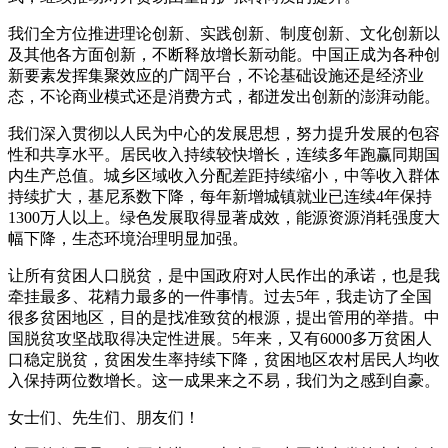
我们全方位推进理论创新、实践创新、制度创新、文化创新以
及其他各方面创新，不断释放增长新动能。中国正成为各种创
新要素发挥集聚效应的广阔平台，不论基础设施还是经济业
态，不论商业模式还是消费方式，都迸发出创新的澎湃动能。
我们深入贯彻以人民为中心的发展思想，努力提升发展的包容
性和共享水平。居民收入持续较快增长，连续多年跑赢同期国
内生产总值。城乡区域收入分配差距持续缩小，中等收入群体
持续扩大，基尼系数下降，每年新增城镇就业已连续4年保持
1300万人以上。绿色发展取得显著成效，能源资源消耗强度大
幅下降，生态环境治理明显加强。
让所有贫困人口脱贫，是中国政府对人民作出的承诺，也是我
牵挂最多、花精力最多的一件事情。过去5年，我走访了全国
很多贫困地区，目的是找准致贫的根源，提出管用的举措。中
国脱贫攻坚战取得决定性进展。5年来，又有6000多万贫困人
口稳定脱贫，贫困发生率持续下降，贫困地区农村居民人均收
入保持两位数增长。这一成果来之不易，我们为之感到自豪。
女士们、先生们、朋友们！