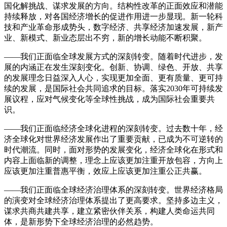
国化解挑战、谋求发展的方向。结构性改革的正面效应和潜能
持续释放，对各国经济增长的促进作用进一步显现。新一轮科
技和产业革命形成势头，数字经济、共享经济加速发展，新产
业、新模式、新业态层出不穷，新的增长动能不断积聚。
——我们正面临全球发展方式的深刻转变。随着时代进步，发
展的内涵正在发生深刻变化。创新、协调、绿色、开放、共享
的发展理念日益深入人心，实现更加全面、更有质量、更可持
续的发展，是国际社会共同追求的目标。落实2030年可持续发
展议程，应对气候变化等全球性挑战，成为国际社会重要共
识。
——我们正面临经济全球化进程的深刻转变。过去数十年，经
济全球化对世界经济发展作出了重要贡献，已成为不可逆转的
时代潮流。同时，面对形势的发展变化，经济全球化在形式和
内容上面临新的调整，理念上应该更加注重开放包容，方向上
应该更加注重普惠平衡，效应上应该更加注重公正共赢。
——我们正面临全球经济治理体系的深刻转变。世界经济格局
的演变对全球经济治理体系提出了更高要求。坚持多边主义，
谋求共商共建共享，建立紧密伙伴关系，构建人类命运共同
体，是新形势下全球经济治理的必然趋势。