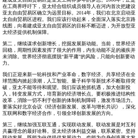
在工商界呼吁下，亚太经合组织成员领导人在河内首次把建设
亚太自由贸易区确立为远景目标。2014年，我们在北京启动亚
太自由贸易区进程。我们应该行动起来，全面深入落实北京路
线图，向着建成亚太自由贸易区的目标不断迈进，为开放型亚
太经济提供机制保障。
第二，继续谋求创新增长，挖掘发展新动能。当前，世界经济
回稳，周期性因素发挥了很大的作用，内生动能不足的顽疾并
未消除。世界经济彻底摆脱“新平庸”的风险，只能向创新要动
力。
我们正迎来新一轮科技和产业革命，数字经济、共享经济在全
球范围内掀起浪潮，人工智能、量子科学等新技术不断取得突
破，亚太不能等待和观望。我们应该抢抓机遇，加大创新投
入，转变发展方式，培育新的经济增长点。要积极推进结构性
改革，消除一切不利于创新的体制机制障碍，激发市场活力。
要落实好北京会议《经济创新发展、改革与增长共识》，深化
互联网和数字经济合作，引领全球创新发展的方向。
第三，继续加强互联互通，实现联动发展。联动发展是对互利
共赢理念的最好诠释。亚太经济体利益交融，联系紧密。坚持
联动发展，既能为伙伴提供发展动力，也能为自身创造更大发