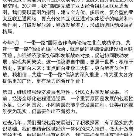
展空间。2014年，我们制定完成了亚太经合组织互联互通蓝
图。我们要以蓝图为指引，建立全方位、多层次、复合型的亚
太互联互通网络。要充分发挥互联互通对实体经济的辐射和带
动作用，打破发展瓶颈，释放发展潜力，形成协调联动发展的
格局。
今年5月，“一带一路”国际合作高峰论坛在北京成功举办。共
建“一带一路”倡议的核心内涵，就是促进基础设施建设和互联
互通，加强经济政策协调和发展战略对接，促进协同联动发
展，实现共同繁荣。这一倡议源自中国，更属于世界；根植于
历史，更面向未来；重点面向亚欧非大陆，更向所有伙伴开
放。我相信，共建“一带一路”倡议的深入推进，将为亚太各方
提供更加广阔、更有活力的合作平台！
第四，继续增强经济发展包容性，让民众共享发展成果。当
前，经济全球化进程遭遇逆风，一个重要原因是发展的包容性
不足。让不同国家、不同阶层都能享受发展红利，让美好的愿
景变为现实，仍需要作出不懈努力。
过去几年，我们围绕包容发展进行了积极探索，有了坚实的共
识基础。我们要结合区域经济一体化的深入推进，做大开放普
惠的市场，做强利益共享的链条。我们要把包容共享理念融入