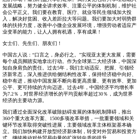
发展战略，努力健全讲求效率、注重公平的体制机制，维护社
会公平正义。我们要在教育、医疗、就业等民生领域加大投
入，解决好贫困、收入差距拉大等问题。我们要加大对弱势群
体的扶持力度，改善中小微企业发展环境，增强劳动者适应产
业变革的能力，让人人拥有机遇，享有成果！
女士们、先生们、朋友们！
中国古人说：“口言之，身必行之。”实现亚太更大发展，需要
每个成员脚踏实地拿出行动。作为全球第二大经济体，中国深
知自身肩负的责任。过去5年，我们主动适应、把握、引领经
济新常态，深入推进供给侧结构性改革，保持经济稳中向好、
稳中有进，推动中国发展不断向着更高质量、更有效率、更加
公平、更可持续的方向迈进。过去4年，中国经济平均增长率
为7.2％，对世界经济增长的平均贡献率超过30％，成为世界
经济的主要动力源。
我们通过全面深化改革破除妨碍发展的体制机制障碍，推出
360个重大改革方案、1500多项改革举措，一批重要领域和关
键环节改革取得突破性进展，主要领域改革主体框架基本确
立。我们加快构建开放型经济新体制，转变对外贸易和投资方
式，继续推动对外贸易由量的扩张转向质的提升。