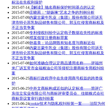
标法在先权利保护
2015-07-14
【解读】驰名商标保护时间基点的认定
2015-07-09
庄晓苑：“胡扬琳”艺名之争的判例分析
2015-07-09
内蒙古蒙牛乳业（集团）股份有限公司诉天
津市特仑苏乳制品销售有限公司、郭玉红侵害商标权及
不正当竞争案
2015-07-09
专利侵权纠纷中认定电子数据在先性的标准
2015-07-09
邓某假冒注册商标罪案
2015-07-09
孙嘉美：论品牌既有知名度与商标近似
2015-07-08
内蒙古蒙牛乳业（集团）股份有限公司诉天
津市特仑苏乳制品销售有限公司、郭玉红侵害商标权及
不正当竞争案
2015-07-08
如何准确合理认定商品通用名称——评福州
米厂诉五常市金福粮油公司等侵犯注册商标专用权纠纷
案
2015-06-25
商标行政程序中在先使用商号权益的跨类保
护
2015-06-25
中外文商标构成近似的认定标准——简评广
东佳立实业有限公司与商标评审委员会、佳能株式会社
商标异议复审行政纠纷案
2015-06-24
cookie技术与隐私权纠纷第一案——法院为何