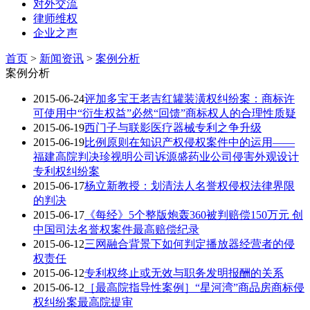
对外交流
律师维权
企业之声
首页
>
新闻资讯
>
案例分析
案例分析
2015-06-24
评加多宝王老吉红罐装潢权纠纷案：商标许
可使用中“衍生权益”必然“回馈”商标权人的合理性质疑
2015-06-19
西门子与联影医疗器械专利之争升级
2015-06-19
比例原则在知识产权侵权案件中的运用——
福建高院判决珍视明公司诉源盛药业公司侵害外观设计
专利权纠纷案
2015-06-17
杨立新教授：划清法人名誉权侵权法律界限
的判决
2015-06-17
《每经》5个整版炮轰360被判赔偿150万元 创
中国司法名誉权案件最高赔偿纪录
2015-06-12
三网融合背景下如何判定播放器经营者的侵
权责任
2015-06-12
专利权终止或无效与职务发明报酬的关系
2015-06-12
［最高院指导性案例］“星河湾”商品房商标侵
权纠纷案最高院提审