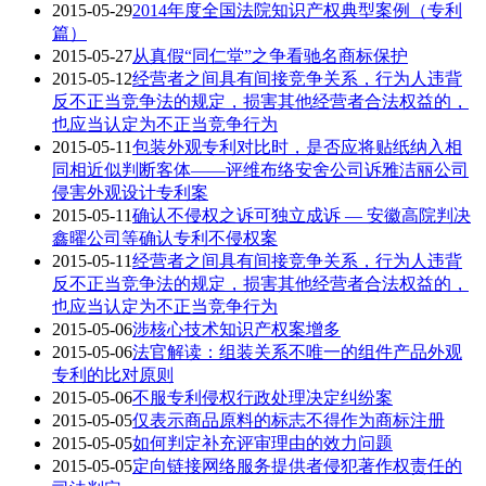
2015-05-29
2014年度全国法院知识产权典型案例（专利
篇）
2015-05-27
从真假“同仁堂”之争看驰名商标保护
2015-05-12
经营者之间具有间接竞争关系，行为人违背
反不正当竞争法的规定，损害其他经营者合法权益的，
也应当认定为不正当竞争行为
2015-05-11
包装外观专利对比时，是否应将贴纸纳入相
同相近似判断客体——评维布络安舍公司诉雅洁丽公司
侵害外观设计专利案
2015-05-11
确认不侵权之诉可独立成诉 — 安徽高院判决
鑫曜公司等确认专利不侵权案
2015-05-11
经营者之间具有间接竞争关系，行为人违背
反不正当竞争法的规定，损害其他经营者合法权益的，
也应当认定为不正当竞争行为
2015-05-06
涉核心技术知识产权案增多
2015-05-06
法官解读：组装关系不唯一的组件产品外观
专利的比对原则
2015-05-06
不服专利侵权行政处理决定纠纷案
2015-05-05
仅表示商品原料的标志不得作为商标注册
2015-05-05
如何判定补充评审理由的效力问题
2015-05-05
定向链接网络服务提供者侵犯著作权责任的